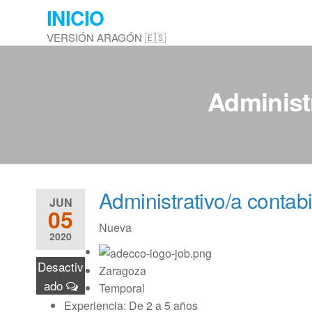
Saltar
INICIO
al
VERSIÓN ARAGÓN 🇪🇸
contenido
Administr
Administrativo/a contab
JUN
05
Nueva
2020
Desactiv
Zaragoza
ado
Temporal
Experiencia: De 2 a 5 años