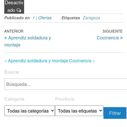
Desactiv
ado
Publicado en
1 | Ofertas
Etiquetas
Zaragoza
Navegación
Entrada
ANTERIOR
SIGUIENTE
En
Aprendiz soldadura y
Cocinero/a
anterior
si
de
montaje
entradas
« Aprendiz soldadura y montaje
Cocinero/a »
Buscar
Categoría
Provincia