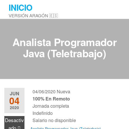
Saltar
INICIO
al
VERSIÓN ARAGÓN 🇪🇸
contenido
Analista Programador
Java (Teletrabajo)
04/06/2020
Nueva
JUN
04
100% En Remoto
Jornada completa
2020
Indefinido
Desactiv
Salario no disponible
ado
Analista Programador Java (Teletrabajo)