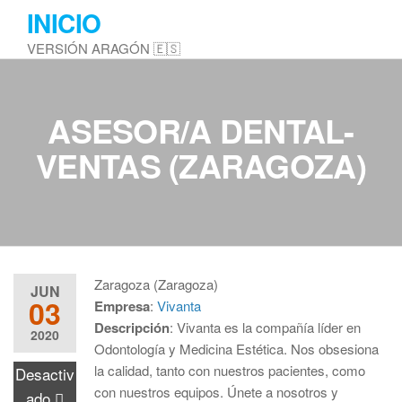
Saltar
INICIO
al
VERSIÓN ARAGÓN 🇪🇸
contenido
ASESOR/A DENTAL-
VENTAS (ZARAGOZA)
Zaragoza (Zaragoza)
JUN
03
Empresa
:
Vivanta
Descripción
: Vivanta es la compañía líder en
2020
Odontología y Medicina Estética. Nos obsesiona
la calidad, tanto con nuestros pacientes, como
Desactiv
con nuestros equipos. Únete a nosotros y
ado