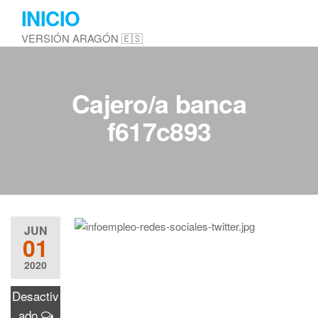
Saltar
INICIO
al
VERSIÓN ARAGÓN 🇪🇸
contenido
Cajero/a banca
f617c893
JUN
01
2020
Desactiv
ado