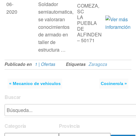
06-
Soldador
COMEZA,
SC
2020
semiautomatica,
LA
se valoraran
PUEBLA
conocimientos
DE
de armado en
ALFINDEN
– 50171
taller de
estructura …
Publicado en
1 | Ofertas
Etiquetas
Zaragoza
« Mecanico de vehiculos
Cocinero/a »
Buscar
Categoría
Provincia