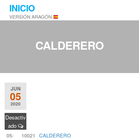
Saltar
INICIO
al
VERSIÓN ARAGÓN
contenido
CALDERERO
JUN
05
2020
Desactiv
ado
05-
10021
CALDERERO