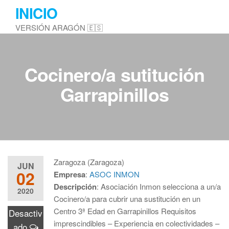
Saltar
INICIO
al
VERSIÓN ARAGÓN 🇪🇸
contenido
Cocinero/a sutitución
Garrapinillos
Zaragoza (Zaragoza)
JUN
02
Empresa
:
ASOC INMON
Descripción
: Asociación Inmon selecciona a un/a
2020
Cocinero/a para cubrir una sustitución en un
Centro 3ª Edad en Garrapinillos Requisitos
Desactiv
imprescindibles – Experiencia en colectividades –
ado