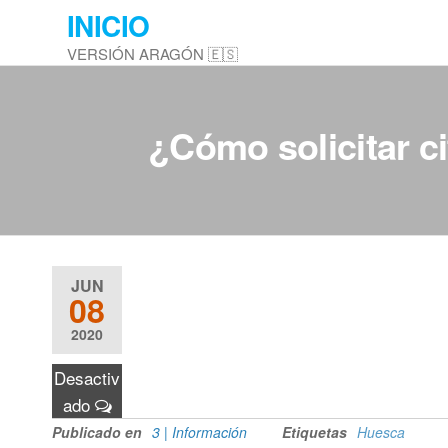
Saltar
INICIO
al
VERSIÓN ARAGÓN 🇪🇸
contenido
¿Cómo solicitar ci
JUN
08
2020
Desactiv
ado
Publicado en
3 | Información
Etiquetas
Huesca