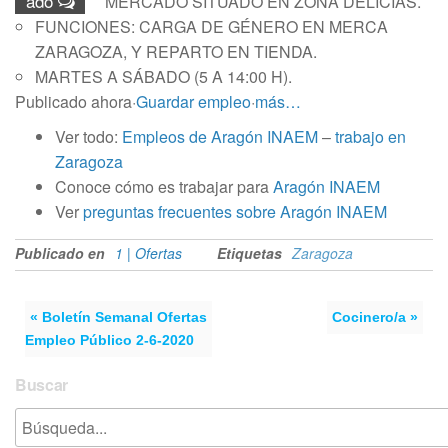
ado
MERCADO SITUADO EN ZONA DELICIAS.
FUNCIONES: CARGA DE GÉNERO EN MERCA
ZARAGOZA, Y REPARTO EN TIENDA.
MARTES A SÁBADO (5 A 14:00 H).
Publicado ahora
·
Guardar empleo
·
más…
Ver todo:
Empleos de Aragón INAEM
–
trabajo en
Zaragoza
Conoce cómo es trabajar para
Aragón INAEM
Ver
preguntas frecuentes sobre Aragón INAEM
Publicado en
1 | Ofertas
Etiquetas
Zaragoza
« Boletín Semanal Ofertas
Cocinero/a »
Empleo Público 2-6-2020
Buscar