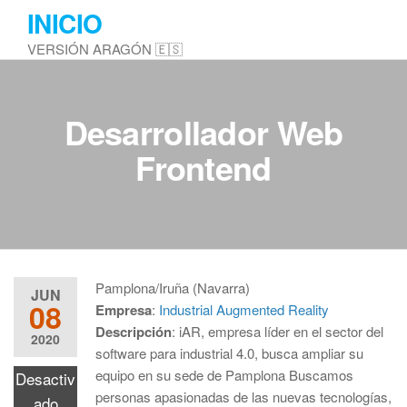
Saltar
INICIO
al
VERSIÓN ARAGÓN 🇪🇸
contenido
Desarrollador Web
Frontend
Pamplona/Iruña (Navarra)
JUN
08
Empresa
:
Industrial Augmented Reality
Descripción
: iAR, empresa líder en el sector del
2020
software para industrial 4.0, busca ampliar su
equipo en su sede de Pamplona Buscamos
Desactiv
personas apasionadas de las nuevas tecnologías,
ado