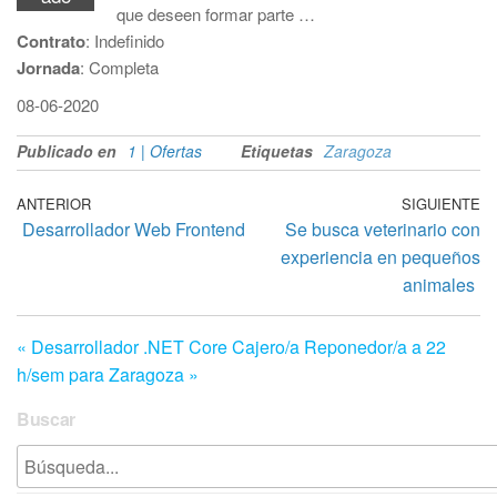
que deseen formar parte …
Contrato
: Indefinido
Jornada
: Completa
08-06-2020
Publicado en
1 | Ofertas
Etiquetas
Zaragoza
Navegación
Entrada
ANTERIOR
SIGUIENTE
En
Desarrollador Web Frontend
Se busca veterinario con
anterior
si
de
experiencia en pequeños
entradas
animales
« Desarrollador .NET Core
Cajero/a Reponedor/a a 22
h/sem para Zaragoza »
Buscar