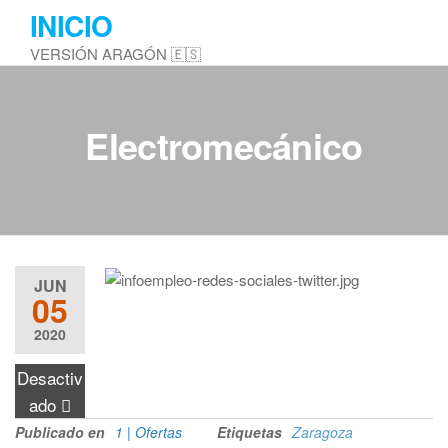
Saltar
INICIO
al
VERSIÓN ARAGÓN 🇪🇸
contenido
Electromecánico
JUN
05
2020
Desactiv
ado
Publicado en
1 | Ofertas
Etiquetas
Zaragoza