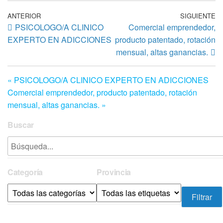
Navegación
Entrada
ANTERIOR
SIGUIENTE
En
PSICOLOGO/A CLINICO
Comercial emprendedor,
anterior
si
de
EXPERTO EN ADICCIONES
producto patentado, rotación
entradas
mensual, altas ganancias.
« PSICOLOGO/A CLINICO EXPERTO EN ADICCIONES
Comercial emprendedor, producto patentado, rotación
mensual, altas ganancias. »
Buscar
Categoría
Provincia