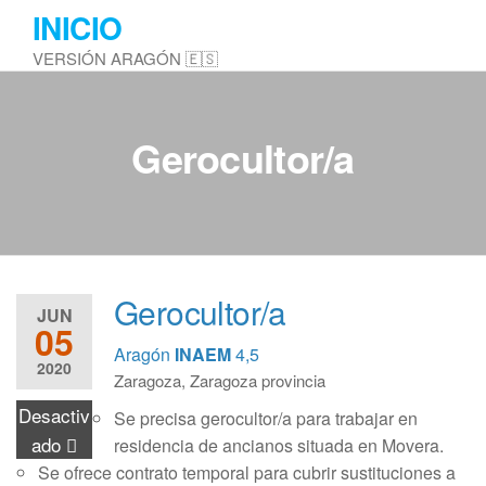
Saltar
INICIO
al
VERSIÓN ARAGÓN 🇪🇸
contenido
Gerocultor/a
Gerocultor/a
JUN
05
Aragón
INAEM
4,5
2020
Zaragoza, Zaragoza provincia
Desactiv
Se precisa gerocultor/a para trabajar en
ado
residencia de ancianos situada en Movera.
Se ofrece contrato temporal para cubrir sustituciones a