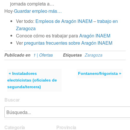
jornada completa a…
Hoy
·
Guardar empleo
·
más…
Ver todo:
Empleos de Aragón INAEM
–
trabajo en
Zaragoza
Conoce cómo es trabajar para
Aragón INAEM
Ver
preguntas frecuentes sobre Aragón INAEM
Publicado en
1 | Ofertas
Etiquetas
Zaragoza
« Instaladores
Fontanero/frigorista »
electricistas (oficiales de
segunda/tercera)
Buscar
Categoría
Provincia