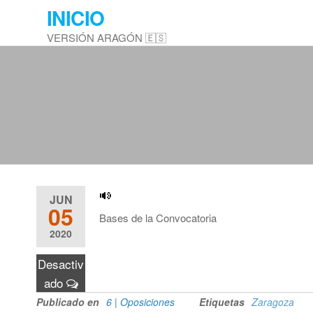
Saltar
INICIO
al
VERSIÓN ARAGÓN 🇪🇸
contenido
JUN
05
Bases de la Convocatoria
2020
Desactiv
ado
Publicado en
6 | Oposiciones
Etiquetas
Zaragoza