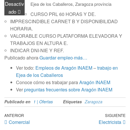
Desactiv
Ejea de los Caballeros, Zaragoza provincia
ado
CURSO PRL 60 HORAS Y DE.
IMPRESCINDIBLE CARNET B Y DISPONIBILIDAD
HORARIA.
VALORABLE CURSO PLATAFORMA ELEVADORA Y
TRABAJOS EN ALTURA E.
INDICAR DNI-NIE Y REF.
Publicado ahora
·
Guardar empleo
·
más…
Ver todo:
Empleos de Aragón INAEM
–
trabajo en
Ejea de los Caballeros
Conoce cómo es trabajar para
Aragón INAEM
Ver
preguntas frecuentes sobre Aragón INAEM
Publicado en
1 | Ofertas
Etiquetas
Zaragoza
Navegación
Entrada
ANTERIOR
SIGUIENTE
En
Comercial
Electricista
anterior
si
de