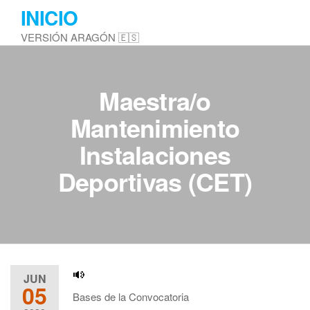
Saltar
INICIO
al
VERSIÓN ARAGÓN 🇪🇸
contenido
Maestra/o
Mantenimiento
Instalaciones
Deportivas (CET)
JUN
05
Bases de la Convocatoria