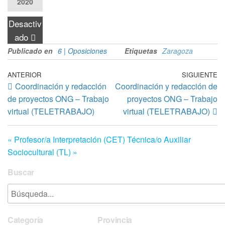
2020
Desactiv
ado
Publicado en
6 | Oposiciones
Etiquetas
Zaragoza
Navegación
Entrada
ANTERIOR
SIGUIENTE
En
Coordinación y redacción
Coordinación y redacción de
anterior
si
de
de proyectos ONG – Trabajo
proyectos ONG – Trabajo
entradas
virtual (TELETRABAJO)
virtual (TELETRABAJO)
« Profesor/a Interpretación (CET)
Técnica/o Auxiliar
Sociocultural (TL) »
Buscar
Categoría
Provincia