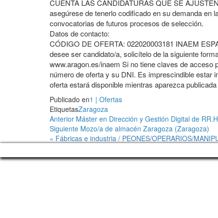
CUENTA LAS CANDIDATURAS QUE SE AJUSTEN AL P
asegúrese de tenerlo codificado en su demanda en la
convocatorias de futuros procesos de selección.
Datos de contacto:
CÓDIGO DE OFERTA: 022020003181 INAEM ESPACIO 
desee ser candidato/a, solicítelo de la siguiente forma
www.aragon.es/inaem Si no tiene claves de acceso pu
número de oferta y su DNI. Es imprescindible estar i
oferta estará disponible mientras aparezca publicad
Publicado en
1 | Ofertas
Etiquetas
Zaragoza
Navegación
Entrada
Anterior
Máster en Dirección y Gestión Digital de RR
anterior
Entrada
Siguiente
Mozo/a de almacén Zaragoza (Zaragoza)
de
siguiente
« Fábricas e industria / PEONES/OPERARIOS/MAN
entradas