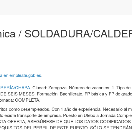
ánica / SOLDADURA/CALD
ta en empleate.gob.es
.
DERERÍA/CHAPA
.
Ciudad:
Zaragoza
.
Número de vacantes:
1
.
Tipo de
DE SEIS MESES
.
Formación:
Bachillerato, FP básica y FP de grad
ornada:
COMPLETA
.
critos como desempleados. Con 1 año de experiencia. Necesario al 
o existe transporte de empresa. Puesto en Utebo a Jornada Comple
ESTA OFERTA, ASEGÚRESE DE QUE LOS DATOS CODIFICADOS
QUISITOS DEL PERFIL DE ESTE PUESTO. SÓLO SE TENDRÁN