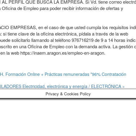
ERFIL QUE BUSCA LA EMPRESA. Si Vd. tiene correo electrón
 Oficina de Empleo para poder recibir información de ofertas y
EMPRESAS, en el caso de que usted cumpla los requisitos ind
: si tiene clave de la oficina electrónica, pídala a través de la web
ede solicitarlo llamando al teléfono 976716219 de 9 a 14 horas indic
nscrito en una Oficina de Empleo con la demanda activa. La gestión 
a en la web https://inaem.aragon.es/empleo-en-aragon
.
.HH. Formación Online + Prácticas remuneradas *96% Contratación
IPULADORES
Electricidad, electrónica y energía / ELECTRÓNICA »
Privacy & Cookies Policy