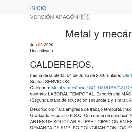
Saltar
INICIO
al
contenido
VERSIÓN ARAGÓN 🇪🇸
Metal y mec
Jun
05
2020
Desactivado
CALDEREROS.
Fecha de la oferta:
04 de Junio de 2020.
Enlace:
Ofer
Sector:
SERVICIOS
.
Categoría:
Metal y mecánica / SOLDADURA/CAL
contrato:
LABORAL TEMPORAL
.
Experiencia:
MÁS 
(Segunda etapa de educación secundaria y similar
.
J
Descripción:
Para empresa de trabajo temporal. Ins
Graduado Escolar o E.S.O. Con carné de conducir. N
ANTES DE SOLICITAR SU PARTICIPACION EN 
DEMANDA DE EMPLEO COINCIDAN CON LOS RE