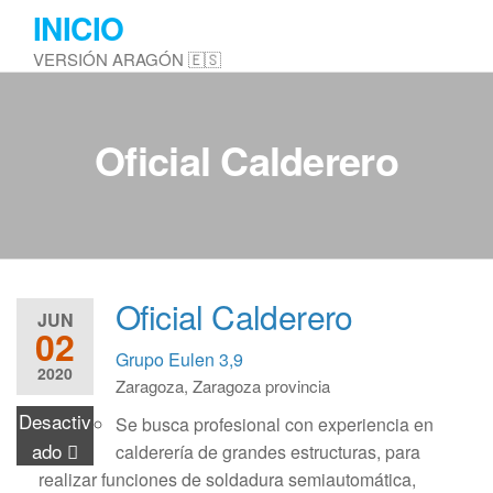
Saltar
INICIO
al
VERSIÓN ARAGÓN 🇪🇸
contenido
Oficial Calderero
Oficial Calderero
JUN
02
Grupo Eulen
3,9
2020
Zaragoza, Zaragoza provincia
Desactiv
Se busca profesional con experiencia en
ado
calderería de grandes estructuras, para
realizar funciones de soldadura semiautomática,