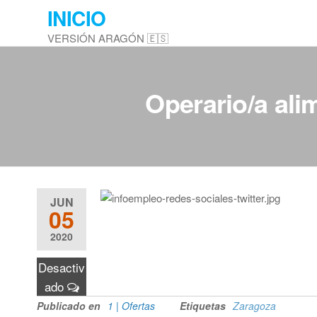
Saltar
INICIO
al
VERSIÓN ARAGÓN 🇪🇸
contenido
Operario/a ali
JUN
05
2020
Desactiv
ado
Publicado en
1 | Ofertas
Etiquetas
Zaragoza