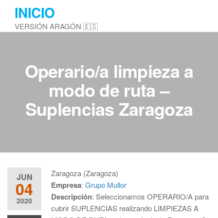
Saltar
INICIO
al
VERSIÓN ARAGÓN 🇪🇸
contenido
Operario/a limpieza a
modo de ruta –
Suplencias Zaragoza
Zaragoza (Zaragoza)
JUN
04
Empresa
:
Grupo Mullor
Descripción
: Seleccionamos OPERARIO/A para
2020
cubrir SUPLENCIAS realizando LIMPIEZAS A