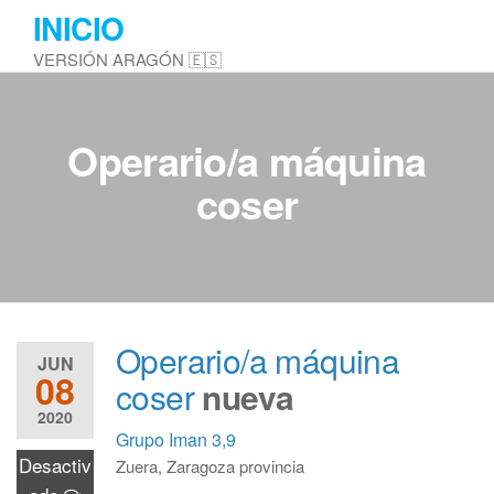
Saltar
INICIO
al
VERSIÓN ARAGÓN 🇪🇸
contenido
Operario/a máquina
coser
Operario/a máquina
JUN
08
coser
nueva
2020
Grupo Iman
3,9
Desactiv
Zuera, Zaragoza provincia