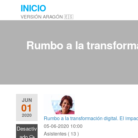
Saltar
INICIO
al
VERSIÓN ARAGÓN 🇪🇸
contenido
Rumbo a la transformac
JUN
01
2020
Rumbo a la transformación digital. El impac
05-06-2020 10:00
Desactiv
Asistentes ( 13 )
ado