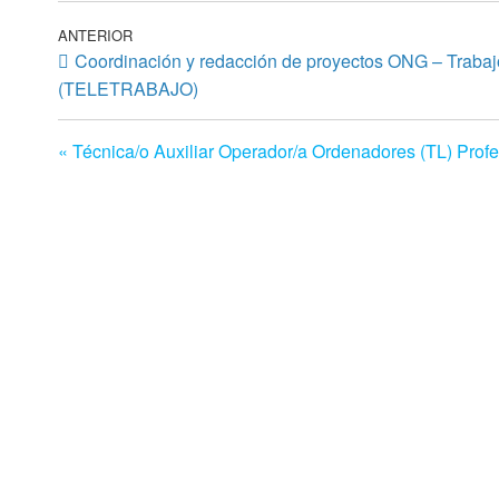
Navegación
Entrada
ANTERIOR
Coordinación y redacción de proyectos ONG – Trabajo
anterior
de
(TELETRABAJO)
entradas
« Técnica/o Auxiliar Operador/a Ordenadores (TL)
Profe