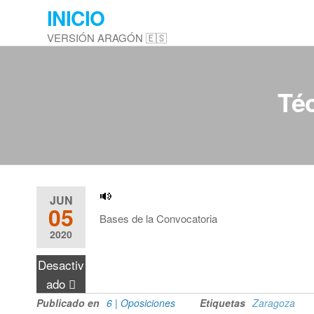
Saltar
INICIO
al
VERSIÓN ARAGÓN 🇪🇸
contenido
Téc
JUN
05
Bases de la Convocatoria
2020
Desactiv
ado
Publicado en
6 | Oposiciones
Etiquetas
Zaragoza