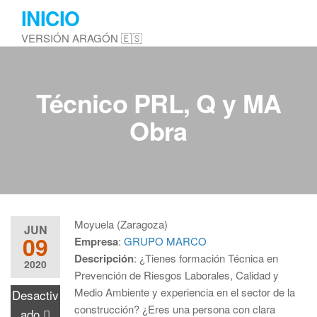
Saltar
INICIO
al
VERSIÓN ARAGÓN 🇪🇸
contenido
Técnico PRL, Q y MA
Obra
Moyuela (Zaragoza)
JUN
09
Empresa
:
GRUPO MARCO
Descripción
: ¿Tienes formación Técnica en
2020
Prevención de Riesgos Laborales, Calidad y
Medio Ambiente y experiencia en el sector de la
Desactiv
construcción? ¿Eres una persona con clara
ado