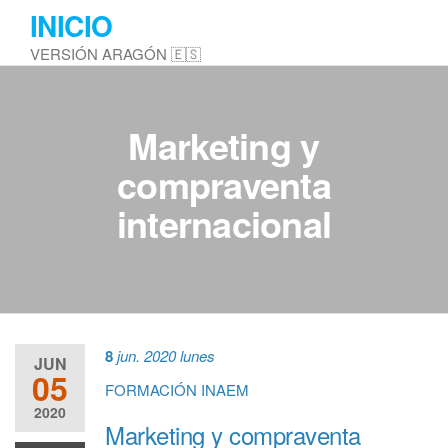
Saltar
INICIO
al
VERSIÓN ARAGÓN 🇪🇸
contenido
Marketing y
compraventa
internacional
8
jun. 2020
lunes
JUN
05
FORMACIÓN INAEM
2020
Marketing y compraventa